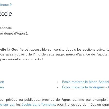
eaux.fr
école
ationale
 1er degré d'Agen 1
elle la Goulfie
est accessible sur ce site depuis les sections suivant
us avez trouvé utile l'info de cette page, merci d'avance de l'ajouter
par courriel à vos contacts !
gen
Ecole maternelle Marie Sentini
gen
École maternelle Rodrigues -
oles, privées ou publiques, proches de
Agen
, comme par exemple 
ve-sur-Lot
, les
écoles dans Tonneins
, pour lire les coordonnées en rapp