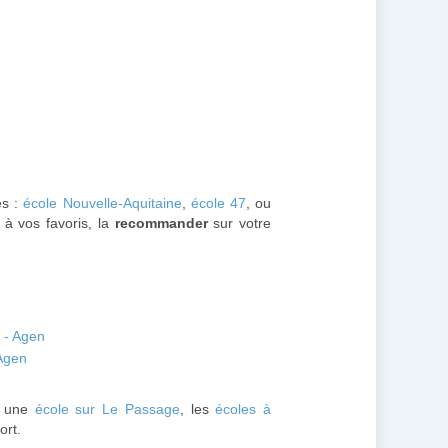
es :
école Nouvelle-Aquitaine
,
école 47
, ou
 à vos favoris, la
recommander
sur votre
 - Agen
 Agen
: une
école sur Le Passage
, les
écoles à
ort.