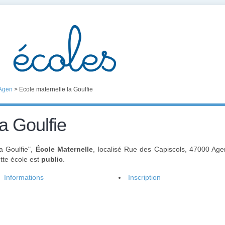
Agen
>
Ecole maternelle la Goulfie
a Goulfie
a Goulfie",
École Maternelle
, localisé Rue des Capiscols, 47000 Ag
ette école est
public
.
Informations
Inscription