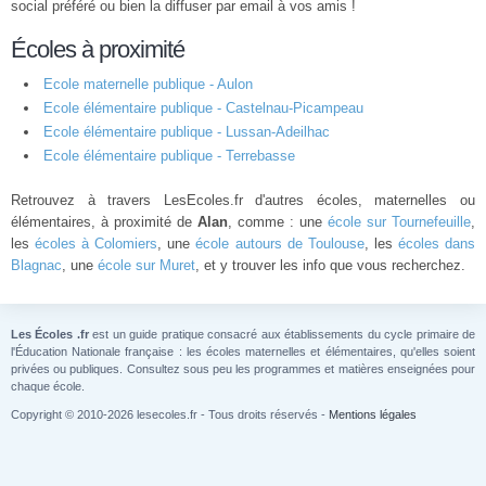
social préféré ou bien la diffuser par email à vos amis !
Écoles à proximité
Ecole maternelle publique - Aulon
Ecole élémentaire publique - Castelnau-Picampeau
Ecole élémentaire publique - Lussan-Adeilhac
Ecole élémentaire publique - Terrebasse
Retrouvez à travers LesEcoles.fr d'autres écoles, maternelles ou
élémentaires, à proximité de
Alan
, comme : une
école sur Tournefeuille
,
les
écoles à Colomiers
, une
école autours de Toulouse
, les
écoles dans
Blagnac
, une
école sur Muret
, et y trouver les info que vous recherchez.
Les Écoles .fr
est un guide pratique consacré aux établissements du cycle primaire de
l'Éducation Nationale française : les écoles maternelles et élémentaires, qu'elles soient
privées ou publiques. Consultez sous peu les programmes et matières enseignées pour
chaque école.
Copyright © 2010-2026 lesecoles.fr - Tous droits réservés -
Mentions légales