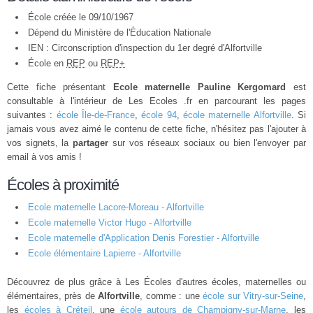
École créée le 09/10/1967
Dépend du Ministère de l'Éducation Nationale
IEN : Circonscription d'inspection du 1er degré d'Alfortville
École en
REP
ou
REP+
Cette fiche présentant
Ecole maternelle Pauline Kergomard
est
consultable à l'intérieur de Les Ecoles .fr en parcourant les pages
suivantes :
école Île-de-France
,
école 94
,
école maternelle Alfortville
. Si
jamais vous avez aimé le contenu de cette fiche, n'hésitez pas l'ajouter à
vos signets, la
partager
sur vos réseaux sociaux ou bien l'envoyer par
email à vos amis !
Écoles à proximité
Ecole maternelle Lacore-Moreau - Alfortville
Ecole maternelle Victor Hugo - Alfortville
Ecole maternelle d'Application Denis Forestier - Alfortville
Ecole élémentaire Lapierre - Alfortville
Découvrez de plus grâce à Les Écoles d'autres écoles, maternelles ou
élémentaires, près de
Alfortville
, comme : une
école sur Vitry-sur-Seine
,
les
écoles à Créteil
, une
école autours de Champigny-sur-Marne
, les