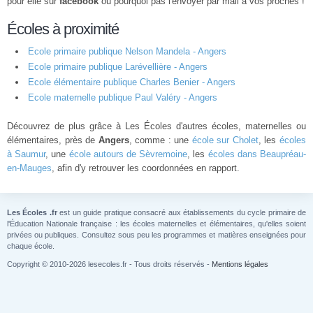
pour elle sur
facebook
ou pourquoi pas l'envoyer par mail à vos proches !
Écoles à proximité
Ecole primaire publique Nelson Mandela - Angers
Ecole primaire publique Larévellière - Angers
Ecole élémentaire publique Charles Benier - Angers
Ecole maternelle publique Paul Valéry - Angers
Découvrez de plus grâce à Les Écoles d'autres écoles, maternelles ou
élémentaires, près de
Angers
, comme : une
école sur Cholet
, les
écoles
à Saumur
, une
école autours de Sèvremoine
, les
écoles dans Beaupréau-
en-Mauges
, afin d'y retrouver les coordonnées en rapport.
Les Écoles .fr
est un guide pratique consacré aux établissements du cycle primaire de
l'Éducation Nationale française : les écoles maternelles et élémentaires, qu'elles soient
privées ou publiques. Consultez sous peu les programmes et matières enseignées pour
chaque école.
Copyright © 2010-2026 lesecoles.fr - Tous droits réservés -
Mentions légales