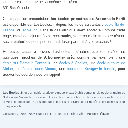
Groupe scolaire public de l'Académie de Créteil
351 Rue Grande
Cette page de présentation
les écoles primaires de Arbonne-la-Forêt
est disponible sur LesEcoles.fr depuis les listes suivantes :
école Île-de-
France
, ou
école 77
. Dans le cas ou vous avez apprécié l'info de cette
page, merci de l'ajouter à vos bookmarks, voter pour elle sur votre réseau
social préféré ou pourquoi pas la diffuser par mail à vos proches !
Retrouvez aussi à travers LesEcoles.fr d'autres écoles, privées ou
publiques, proches de
Arbonne-la-Forêt
, comme par exemple : une
école sur Pontault-Combault
, les
écoles à Chelles
, une
école autours de
Melun
, les
écoles dans Meaux
, une
école sur Savigny-le-Temple
, pour
trouver les coordonnées en rapport.
Les Écoles .fr
est un guide pratique consacré aux établissements du cycle primaire de
l'Éducation Nationale française : les écoles maternelles et élémentaires, qu'elles soient
privées ou publiques. Consultez sous peu les programmes et matières enseignées pour
chaque école.
Copyright © 2010-2026 lesecoles.fr - Tous droits réservés -
Mentions légales