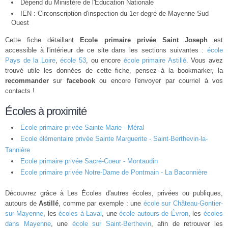
Dépend du Ministère de l'Éducation Nationale
IEN : Circonscription d'inspection du 1er degré de Mayenne Sud
Ouest
Cette fiche détaillant
Ecole primaire privée Saint Joseph
est
accessible à l'intérieur de ce site dans les sections suivantes :
école
Pays de la Loire
,
école 53
, ou encore
école primaire Astillé
. Vous avez
trouvé utile les données de cette fiche, pensez à la bookmarker, la
recommander
sur
facebook
ou encore l'envoyer par courriel à vos
contacts !
Écoles à proximité
Ecole primaire privée Sainte Marie - Méral
Ecole élémentaire privée Sainte Marguerite - Saint-Berthevin-la-
Tannière
Ecole primaire privée Sacré-Coeur - Montaudin
Ecole primaire privée Notre-Dame de Pontmain - La Baconnière
Découvrez grâce à Les Écoles d'autres écoles, privées ou publiques,
autours de
Astillé
, comme par exemple : une
école sur Château-Gontier-
sur-Mayenne
, les
écoles à Laval
, une
école autours de Évron
, les
écoles
dans Mayenne
, une
école sur Saint-Berthevin
, afin de retrouver les