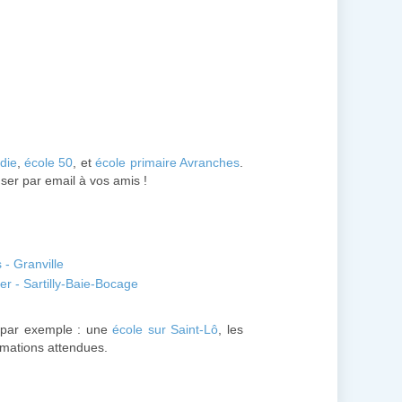
die
,
école 50
, et
école primaire Avranches
.
user par email à vos amis !
 - Granville
er - Sartilly-Baie-Bocage
par exemple : une
école sur Saint-Lô
, les
ormations attendues.