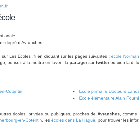
n.fr
école
ationale
 1er degré d'Avranches
 sur Les Ecoles .fr en cliquant sur les pages suivantes :
école Norman
ge, pensez à la mettre en favori, la
partager
sur
twitter
ou bien la diff
-en-Cotentin
Ecole primaire Docteurs Lanos
Ecole élémentaire Alain Fourni
'autres écoles, privées ou publiques, proches de
Avranches
, comme 
herbourg-en-Cotentin
, les
écoles dans La Hague
, pour trouver les inf