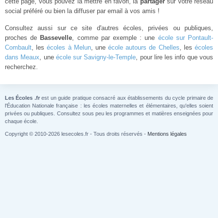
cette page, vous pouvez la mettre en favori, la
partager
sur votre réseau
social préféré ou bien la diffuser par email à vos amis !
Consultez aussi sur ce site d'autres écoles, privées ou publiques,
proches de
Bassevelle
, comme par exemple : une
école sur Pontault-
Combault
, les
écoles à Melun
, une
école autours de Chelles
, les
écoles
dans Meaux
, une
école sur Savigny-le-Temple
, pour lire les info que vous
recherchez.
Les Écoles .fr
est un guide pratique consacré aux établissements du cycle primaire de
l'Éducation Nationale française : les écoles maternelles et élémentaires, qu'elles soient
privées ou publiques. Consultez sous peu les programmes et matières enseignées pour
chaque école.
Copyright © 2010-2026 lesecoles.fr - Tous droits réservés -
Mentions légales