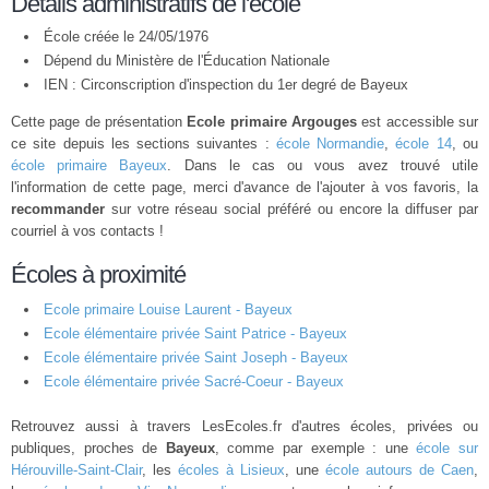
Détails administratifs de l'école
École créée le 24/05/1976
Dépend du Ministère de l'Éducation Nationale
IEN : Circonscription d'inspection du 1er degré de Bayeux
Cette page de présentation
Ecole primaire Argouges
est accessible sur
ce site depuis les sections suivantes :
école Normandie
,
école 14
, ou
école primaire Bayeux
. Dans le cas ou vous avez trouvé utile
l'information de cette page, merci d'avance de l'ajouter à vos favoris, la
recommander
sur votre réseau social préféré ou encore la diffuser par
courriel à vos contacts !
Écoles à proximité
Ecole primaire Louise Laurent - Bayeux
Ecole élémentaire privée Saint Patrice - Bayeux
Ecole élémentaire privée Saint Joseph - Bayeux
Ecole élémentaire privée Sacré-Coeur - Bayeux
Retrouvez aussi à travers LesEcoles.fr d'autres écoles, privées ou
publiques, proches de
Bayeux
, comme par exemple : une
école sur
Hérouville-Saint-Clair
, les
écoles à Lisieux
, une
école autours de Caen
,