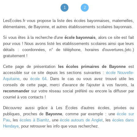
1
2
LesEcoles.fr vous propose la liste des écoles bayonnaises, maternelles,
élémentaires, de Bayonne, et autres établissements scolaires bayonnais.
Si vous êtes à la recherche d'une
école bayonnais
, alors ce site est fait
pour vous ! Nous avons listé les etablissements scolaires ainsi que leurs
détails : coordonnées, n° de téléphone, horaires d'ouvertures,(etc.)
gratuitement !
Cette page de présentation
les écoles primaires de Bayonne
est
accessible sur ce site depuis les sections suivantes :
école Nouvelle-
Aquitaine
, ou
école 64
. Dans le cas ou vous avez trouvé utile les
conseils de cette page, merci d'avance de l'ajouter à vos favoris, la
recommander
sur votre réseau social préféré ou encore la diffuser par
courriel à vos contacts !
Découvrez aussi grâce à Les Écoles d'autres écoles, privées ou
publiques, proches de
Bayonne
, comme par exemple : une
école sur
Pau
, les
écoles à Biarritz
, une
école autours de Anglet
, les
écoles dans
Hendaye
, pour retrouver les info que vous recherchez.