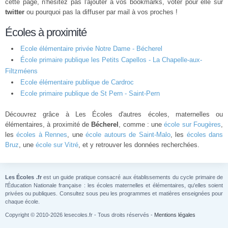
cette page, n'hésitez pas l'ajouter à vos bookmarks, voter pour elle sur
twitter
ou pourquoi pas la diffuser par mail à vos proches !
Écoles à proximité
Ecole élémentaire privée Notre Dame - Bécherel
École primaire publique les Petits Capellos - La Chapelle-aux-
Filtzméens
Ecole élémentaire publique de Cardroc
Ecole primaire publique de St Pern - Saint-Pern
Découvrez grâce à Les Écoles d'autres écoles, maternelles ou
élémentaires, à proximité de
Bécherel
, comme : une
école sur Fougères
,
les
écoles à Rennes
, une
école autours de Saint-Malo
, les
écoles dans
Bruz
, une
école sur Vitré
, et y retrouver les données recherchées.
Les Écoles .fr
est un guide pratique consacré aux établissements du cycle primaire de
l'Éducation Nationale française : les écoles maternelles et élémentaires, qu'elles soient
privées ou publiques. Consultez sous peu les programmes et matières enseignées pour
chaque école.
Copyright © 2010-2026 lesecoles.fr - Tous droits réservés -
Mentions légales