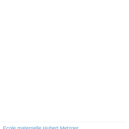
Ecole maternelle Hubert Metzger