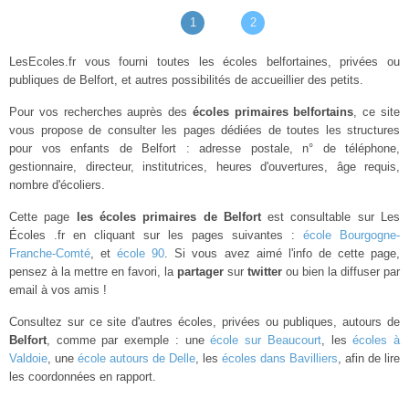
1
2
LesEcoles.fr vous fourni toutes les écoles belfortaines, privées ou
publiques de Belfort, et autres possibilités de accueillier des petits.
Pour vos recherches auprès des
écoles primaires belfortains
, ce site
vous propose de consulter les pages dédiées de toutes les structures
pour vos enfants de Belfort : adresse postale, n° de téléphone,
gestionnaire, directeur, institutrices, heures d'ouvertures, âge requis,
nombre d'écoliers.
Cette page
les écoles primaires de Belfort
est consultable sur Les
Écoles .fr en cliquant sur les pages suivantes :
école Bourgogne-
Franche-Comté
, et
école 90
. Si vous avez aimé l'info de cette page,
pensez à la mettre en favori, la
partager
sur
twitter
ou bien la diffuser par
email à vos amis !
Consultez sur ce site d'autres écoles, privées ou publiques, autours de
Belfort
, comme par exemple : une
école sur Beaucourt
, les
écoles à
Valdoie
, une
école autours de Delle
, les
écoles dans Bavilliers
, afin de lire
les coordonnées en rapport.