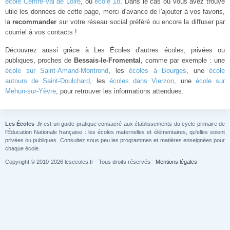
école Centre-Val de Loire
, ou
école 18
. Dans le cas ou vous avez trouvé
utile les données de cette page, merci d'avance de l'ajouter à vos favoris,
la
recommander
sur votre réseau social préféré ou encore la diffuser par
courriel à vos contacts !
Découvrez aussi grâce à Les Écoles d'autres écoles, privées ou
publiques, proches de
Bessais-le-Fromental
, comme par exemple : une
école sur Saint-Amand-Montrond
, les
écoles à Bourges
, une
école
autours de Saint-Doulchard
, les
écoles dans Vierzon
, une
école sur
Mehun-sur-Yèvre
, pour retrouver les informations attendues.
Les Écoles .fr
est un guide pratique consacré aux établissements du cycle primaire de
l'Éducation Nationale française : les écoles maternelles et élémentaires, qu'elles soient
privées ou publiques. Consultez sous peu les programmes et matières enseignées pour
chaque école.
Copyright © 2010-2026 lesecoles.fr - Tous droits réservés -
Mentions légales