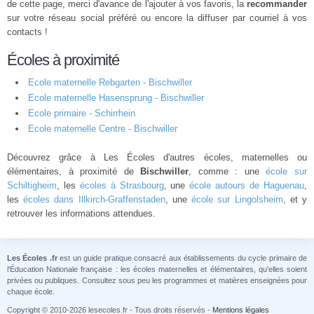
de cette page, merci d'avance de l'ajouter à vos favoris, la
recommander
sur votre réseau social préféré ou encore la diffuser par courriel à vos
contacts !
Écoles à proximité
Ecole maternelle Rebgarten - Bischwiller
Ecole maternelle Hasensprung - Bischwiller
Ecole primaire - Schirrhein
Ecole maternelle Centre - Bischwiller
Découvrez grâce à Les Écoles d'autres écoles, maternelles ou
élémentaires, à proximité de
Bischwiller
, comme : une
école sur
Schiltigheim
, les
écoles à Strasbourg
, une
école autours de Haguenau
,
les
écoles dans Illkirch-Graffenstaden
, une
école sur Lingolsheim
, et y
retrouver les informations attendues.
Les Écoles .fr
est un guide pratique consacré aux établissements du cycle primaire de
l'Éducation Nationale française : les écoles maternelles et élémentaires, qu'elles soient
privées ou publiques. Consultez sous peu les programmes et matières enseignées pour
chaque école.
Copyright © 2010-2026 lesecoles.fr - Tous droits réservés -
Mentions légales