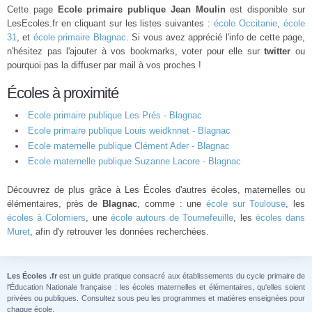
Cette page
Ecole primaire publique Jean Moulin
est disponible sur
LesEcoles.fr en cliquant sur les listes suivantes :
école Occitanie
,
école
31
, et
école primaire Blagnac
. Si vous avez apprécié l'info de cette page,
n'hésitez pas l'ajouter à vos bookmarks, voter pour elle sur
twitter
ou
pourquoi pas la diffuser par mail à vos proches !
Écoles à proximité
Ecole primaire publique Les Prés - Blagnac
Ecole primaire publique Louis weidknnet - Blagnac
Ecole maternelle publique Clément Ader - Blagnac
Ecole maternelle publique Suzanne Lacore - Blagnac
Découvrez de plus grâce à Les Écoles d'autres écoles, maternelles ou
élémentaires, près de
Blagnac
, comme : une
école sur Toulouse
, les
écoles à Colomiers
, une
école autours de Tournefeuille
, les
écoles dans
Muret
, afin d'y retrouver les données recherchées.
Les Écoles .fr
est un guide pratique consacré aux établissements du cycle primaire de
l'Éducation Nationale française : les écoles maternelles et élémentaires, qu'elles soient
privées ou publiques. Consultez sous peu les programmes et matières enseignées pour
chaque école.