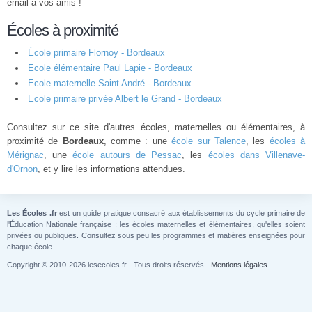
email à vos amis !
Écoles à proximité
École primaire Flornoy - Bordeaux
Ecole élémentaire Paul Lapie - Bordeaux
Ecole maternelle Saint André - Bordeaux
Ecole primaire privée Albert le Grand - Bordeaux
Consultez sur ce site d'autres écoles, maternelles ou élémentaires, à
proximité de
Bordeaux
, comme : une
école sur Talence
, les
écoles à
Mérignac
, une
école autours de Pessac
, les
écoles dans Villenave-
d'Ornon
, et y lire les informations attendues.
Les Écoles .fr
est un guide pratique consacré aux établissements du cycle primaire de
l'Éducation Nationale française : les écoles maternelles et élémentaires, qu'elles soient
privées ou publiques. Consultez sous peu les programmes et matières enseignées pour
chaque école.
Copyright © 2010-2026 lesecoles.fr - Tous droits réservés -
Mentions légales