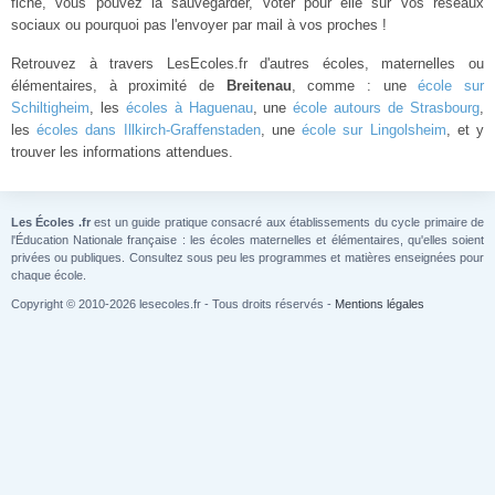
fiche, vous pouvez la sauvegarder, voter pour elle sur vos réseaux
sociaux ou pourquoi pas l'envoyer par mail à vos proches !
Retrouvez à travers LesEcoles.fr d'autres écoles, maternelles ou
élémentaires, à proximité de
Breitenau
, comme : une
école sur
Schiltigheim
, les
écoles à Haguenau
, une
école autours de Strasbourg
,
les
écoles dans Illkirch-Graffenstaden
, une
école sur Lingolsheim
, et y
trouver les informations attendues.
Les Écoles .fr
est un guide pratique consacré aux établissements du cycle primaire de
l'Éducation Nationale française : les écoles maternelles et élémentaires, qu'elles soient
privées ou publiques. Consultez sous peu les programmes et matières enseignées pour
chaque école.
Copyright © 2010-2026 lesecoles.fr - Tous droits réservés -
Mentions légales