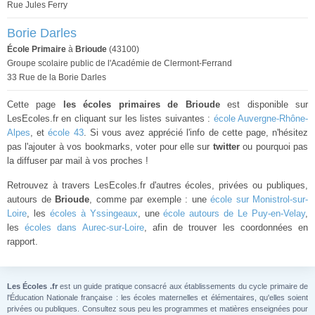
Rue Jules Ferry
Borie Darles
École Primaire
à
Brioude
(43100)
Groupe scolaire public de l'Académie de Clermont-Ferrand
33 Rue de la Borie Darles
Cette page
les écoles primaires de Brioude
est disponible sur
LesEcoles.fr en cliquant sur les listes suivantes :
école Auvergne-Rhône-
Alpes
, et
école 43
. Si vous avez apprécié l'info de cette page, n'hésitez
pas l'ajouter à vos bookmarks, voter pour elle sur
twitter
ou pourquoi pas
la diffuser par mail à vos proches !
Retrouvez à travers LesEcoles.fr d'autres écoles, privées ou publiques,
autours de
Brioude
, comme par exemple : une
école sur Monistrol-sur-
Loire
, les
écoles à Yssingeaux
, une
école autours de Le Puy-en-Velay
,
les
écoles dans Aurec-sur-Loire
, afin de trouver les coordonnées en
rapport.
Les Écoles .fr
est un guide pratique consacré aux établissements du cycle primaire de
l'Éducation Nationale française : les écoles maternelles et élémentaires, qu'elles soient
privées ou publiques. Consultez sous peu les programmes et matières enseignées pour