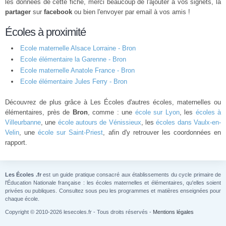
les données de cette fiche, merci beaucoup de l'ajouter à vos signets, la
partager
sur
facebook
ou bien l'envoyer par email à vos amis !
Écoles à proximité
Ecole maternelle Alsace Lorraine - Bron
Ecole élémentaire la Garenne - Bron
Ecole maternelle Anatole France - Bron
Ecole élémentaire Jules Ferry - Bron
Découvrez de plus grâce à Les Écoles d'autres écoles, maternelles ou
élémentaires, près de
Bron
, comme : une
école sur Lyon
, les
écoles à
Villeurbanne
, une
école autours de Vénissieux
, les
écoles dans Vaulx-en-
Velin
, une
école sur Saint-Priest
, afin d'y retrouver les coordonnées en
rapport.
Les Écoles .fr
est un guide pratique consacré aux établissements du cycle primaire de
l'Éducation Nationale française : les écoles maternelles et élémentaires, qu'elles soient
privées ou publiques. Consultez sous peu les programmes et matières enseignées pour
chaque école.
Copyright © 2010-2026 lesecoles.fr - Tous droits réservés -
Mentions légales