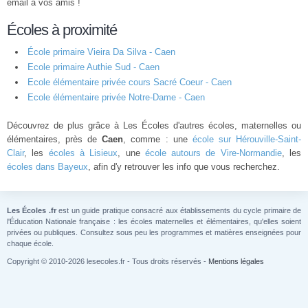
email à vos amis !
Écoles à proximité
École primaire Vieira Da Silva - Caen
Ecole primaire Authie Sud - Caen
Ecole élémentaire privée cours Sacré Coeur - Caen
Ecole élémentaire privée Notre-Dame - Caen
Découvrez de plus grâce à Les Écoles d'autres écoles, maternelles ou
élémentaires, près de
Caen
, comme : une
école sur Hérouville-Saint-
Clair
, les
écoles à Lisieux
, une
école autours de Vire-Normandie
, les
écoles dans Bayeux
, afin d'y retrouver les info que vous recherchez.
Les Écoles .fr
est un guide pratique consacré aux établissements du cycle primaire de
l'Éducation Nationale française : les écoles maternelles et élémentaires, qu'elles soient
privées ou publiques. Consultez sous peu les programmes et matières enseignées pour
chaque école.
Copyright © 2010-2026 lesecoles.fr - Tous droits réservés -
Mentions légales