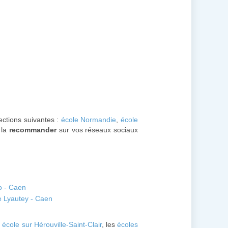
sections suivantes :
école Normandie
,
école
 la
recommander
sur vos réseaux sociaux
o - Caen
e Lyautey - Caen
e
école sur Hérouville-Saint-Clair
, les
écoles