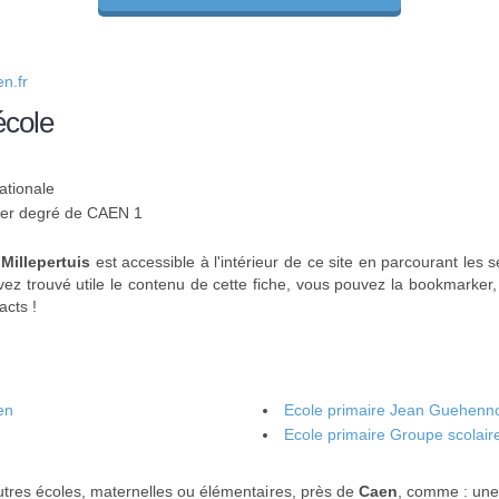
n.fr
école
ationale
 1er degré de CAEN 1
 Millepertuis
est accessible à l'intérieur de ce site en parcourant les 
vez trouvé utile le contenu de cette fiche, vous pouvez la bookmarker,
acts !
en
Ecole primaire Jean Guehenn
Ecole primaire Groupe scolair
tres écoles, maternelles ou élémentaires, près de
Caen
, comme : un