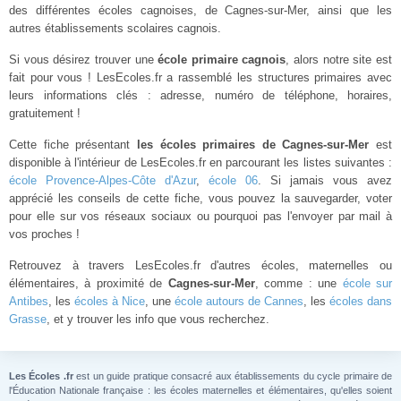
des différentes écoles cagnoises, de Cagnes-sur-Mer, ainsi que les
autres établissements scolaires cagnois.
Si vous désirez trouver une
école primaire cagnois
, alors notre site est
fait pour vous ! LesEcoles.fr a rassemblé les structures primaires avec
leurs informations clés : adresse, numéro de téléphone, horaires,
gratuitement !
Cette fiche présentant
les écoles primaires de Cagnes-sur-Mer
est
disponible à l'intérieur de LesEcoles.fr en parcourant les listes suivantes :
école Provence-Alpes-Côte d'Azur
,
école 06
. Si jamais vous avez
apprécié les conseils de cette fiche, vous pouvez la sauvegarder, voter
pour elle sur vos réseaux sociaux ou pourquoi pas l'envoyer par mail à
vos proches !
Retrouvez à travers LesEcoles.fr d'autres écoles, maternelles ou
élémentaires, à proximité de
Cagnes-sur-Mer
, comme : une
école sur
Antibes
, les
écoles à Nice
, une
école autours de Cannes
, les
écoles dans
Grasse
, et y trouver les info que vous recherchez.
Les Écoles .fr
est un guide pratique consacré aux établissements du cycle primaire de
l'Éducation Nationale française : les écoles maternelles et élémentaires, qu'elles soient