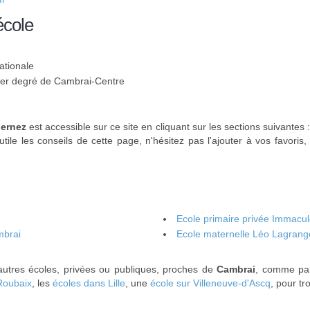
école
ationale
 1er degré de Cambrai-Centre
ernez
est accessible sur ce site en cliquant sur les sections suivantes 
tile les conseils de cette page, n'hésitez pas l'ajouter à vos favoris,
Ecole primaire privée Immacu
mbrai
Ecole maternelle Léo Lagrang
'autres écoles, privées ou publiques, proches de
Cambrai
, comme pa
Roubaix
, les
écoles dans Lille
, une
école sur Villeneuve-d'Ascq
, pour t