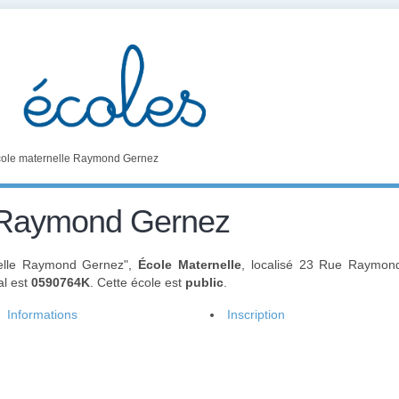
ole maternelle Raymond Gernez
e Raymond Gernez
nelle Raymond Gernez",
École Maternelle
, localisé 23 Rue Raymon
al est
0590764K
. Cette école est
public
.
Informations
Inscription