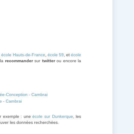
:
école Hauts-de-France
,
école 59
, et
école
 la
recommander
sur
twitter
ou encore la
lée-Conception - Cambrai
e - Cambrai
r exemple : une
école sur Dunkerque
, les
rouver les données recherchées.