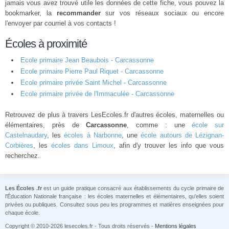
jamais vous avez trouvé utile les données de cette fiche, vous pouvez la
bookmarker, la
recommander
sur vos réseaux sociaux ou encore
l'envoyer par courriel à vos contacts !
Écoles à proximité
Ecole primaire Jean Beaubois - Carcassonne
Ecole primaire Pierre Paul Riquet - Carcassonne
Ecole primaire privée Saint Michel - Carcassonne
Ecole primaire privée de l'Immaculée - Carcassonne
Retrouvez de plus à travers LesEcoles.fr d'autres écoles, maternelles ou
élémentaires, près de
Carcassonne
, comme : une
école sur
Castelnaudary
, les
écoles à Narbonne
, une
école autours de Lézignan-
Corbières
, les
écoles dans Limoux
, afin d'y trouver les info que vous
recherchez.
Les Écoles .fr
est un guide pratique consacré aux établissements du cycle primaire de
l'Éducation Nationale française : les écoles maternelles et élémentaires, qu'elles soient
privées ou publiques. Consultez sous peu les programmes et matières enseignées pour
chaque école.
Copyright © 2010-2026 lesecoles.fr - Tous droits réservés -
Mentions légales