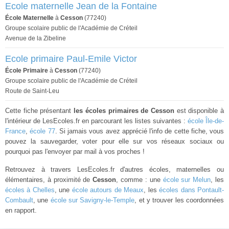
Ecole maternelle Jean de la Fontaine
École Maternelle
à
Cesson
(77240)
Groupe scolaire public de l'Académie de Créteil
Avenue de la Zibeline
Ecole primaire Paul-Emile Victor
École Primaire
à
Cesson
(77240)
Groupe scolaire public de l'Académie de Créteil
Route de Saint-Leu
Cette fiche présentant
les écoles primaires de Cesson
est disponible à
l'intérieur de LesEcoles.fr en parcourant les listes suivantes :
école Île-de-
France
,
école 77
. Si jamais vous avez apprécié l'info de cette fiche, vous
pouvez la sauvegarder, voter pour elle sur vos réseaux sociaux ou
pourquoi pas l'envoyer par mail à vos proches !
Retrouvez à travers LesEcoles.fr d'autres écoles, maternelles ou
élémentaires, à proximité de
Cesson
, comme : une
école sur Melun
, les
écoles à Chelles
, une
école autours de Meaux
, les
écoles dans Pontault-
Combault
, une
école sur Savigny-le-Temple
, et y trouver les coordonnées
en rapport.