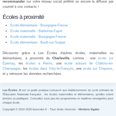
recommander
sur votre réseau social préféré ou encore la diffuser par
courriel à vos contacts !
Écoles à proximité
Ecole élémentaire - Bourgogne-Fresne
Ecole maternelle - Barbonne-Fayel
Ecole maternelle - Bourgogne-Fresne
Ecole élémentaire - Boult-sur-Suippe
Découvrez grâce à Les Écoles d'autres écoles, maternelles ou
élémentaires, à proximité de
Charleville
, comme : une
école sur
Épernay
, les
écoles à Reims
, une
école autours de Châlons-en-
Champagne
, les
écoles dans Vitry-le-François
, une
école sur Tinqueux
,
et y retrouver les données recherchées.
Les Écoles .fr
est un guide pratique consacré aux établissements du cycle primaire de
l'Éducation Nationale française : les écoles maternelles et élémentaires, qu'elles soient
privées ou publiques. Consultez sous peu les programmes et matières enseignées pour
chaque école.
Copyright © 2010-2026 lesecoles.fr - Tous droits réservés -
Mentions légales