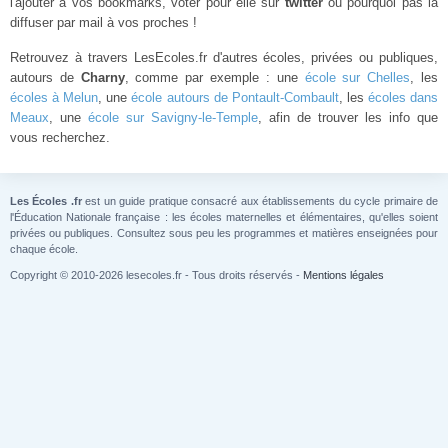
l'ajouter à vos bookmarks, voter pour elle sur
twitter
ou pourquoi pas la
diffuser par mail à vos proches !
Retrouvez à travers LesEcoles.fr d'autres écoles, privées ou publiques,
autours de
Charny
, comme par exemple : une
école sur Chelles
, les
écoles à Melun
, une
école autours de Pontault-Combault
, les
écoles dans
Meaux
, une
école sur Savigny-le-Temple
, afin de trouver les info que
vous recherchez.
Les Écoles .fr
est un guide pratique consacré aux établissements du cycle primaire de
l'Éducation Nationale française : les écoles maternelles et élémentaires, qu'elles soient
privées ou publiques. Consultez sous peu les programmes et matières enseignées pour
chaque école.
Copyright © 2010-2026 lesecoles.fr - Tous droits réservés -
Mentions légales