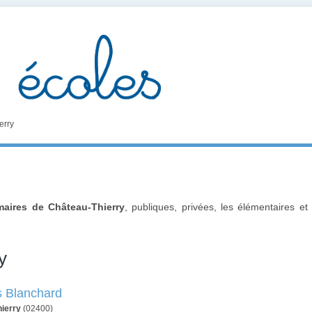
erry
maires de Château-Thierry
, publiques, privées, les élémentaires et
y
s Blanchard
ierry
(02400)