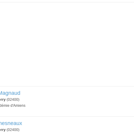
 Magnaud
erry
(02400)
adémie d'Amiens
Chesneaux
erry
(02400)