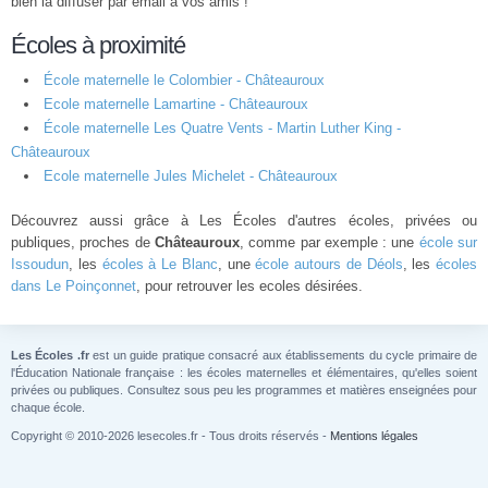
bien la diffuser par email à vos amis !
Écoles à proximité
École maternelle le Colombier - Châteauroux
Ecole maternelle Lamartine - Châteauroux
École maternelle Les Quatre Vents - Martin Luther King -
Châteauroux
Ecole maternelle Jules Michelet - Châteauroux
Découvrez aussi grâce à Les Écoles d'autres écoles, privées ou
publiques, proches de
Châteauroux
, comme par exemple : une
école sur
Issoudun
, les
écoles à Le Blanc
, une
école autours de Déols
, les
écoles
dans Le Poinçonnet
, pour retrouver les ecoles désirées.
Les Écoles .fr
est un guide pratique consacré aux établissements du cycle primaire de
l'Éducation Nationale française : les écoles maternelles et élémentaires, qu'elles soient
privées ou publiques. Consultez sous peu les programmes et matières enseignées pour
chaque école.
Copyright © 2010-2026 lesecoles.fr - Tous droits réservés -
Mentions légales