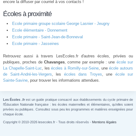
encore la diffuser par courriel à vos contacts !
Écoles à proximité
Ecole primaire groupe scolaire George Lasnier - Jeugny
Ecole élémentaire - Donnement
Ecole primaire - Saint-Jean-de-Bonneval
Ecole primaire - Jasseines
Retrouvez aussi à travers LesEcoles.fr d'autres écoles, privées ou
publiques, proches de
Chavanges
, comme par exemple : une
école sur
La Chapelle-Saint-Luc
, les
écoles à Romilly-sur-Seine
, une
école autours
de Saint-André-les-Vergers
, les
écoles dans Troyes
, une
école sur
Sainte-Savine
, pour trouver les informations attendues.
Les Écoles .fr
est un guide pratique consacré aux établissements du cycle primaire de
l'Éducation Nationale française : les écoles maternelles et élémentaires, qu'elles soient
privées ou publiques. Consultez sous peu les programmes et matières enseignées pour
chaque école.
Copyright © 2010-2026 lesecoles.fr - Tous droits réservés -
Mentions légales