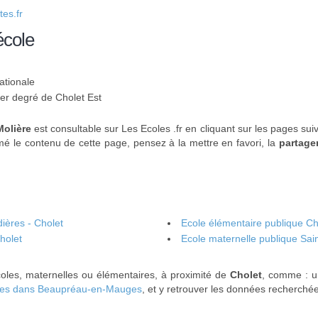
es.fr
école
ationale
1er degré de Cholet Est
Molière
est consultable sur Les Ecoles .fr en cliquant sur les pages sui
mé le contenu de cette page, pensez à la mettre en favori, la
partage
ières - Cholet
Ecole élémentaire publique Cha
holet
Ecole maternelle publique Sai
oles, maternelles ou élémentaires, à proximité de
Cholet
, comme : 
les dans Beaupréau-en-Mauges
, et y retrouver les données recherché