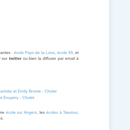
vantes :
école Pays de la Loire
,
école 49
, et
r
sur
twitter
ou bien la diffuser par email à
rlotte et Emily Bronte - Cholet
nt-Exupéry - Cholet
une
école sur Angers
, les
écoles à Saumur
,
es.