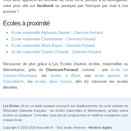
voter pour elle sur
facebook
ou pourquoi pas l'envoyer par mail à vos
proches !
Écoles à proximité
Ecole maternelle Alphonse Daudet - Clermont-Ferrand
Ecole maternelle Chanteranne - Clermont-Ferrand
Ecole maternelle Albert Bayet - Clermont-Ferrand
Ecole maternelle Charles Perrault - Clermont-Ferrand
Découvrez de plus grâce à Les Écoles d'autres écoles, maternelles ou
élémentaires, près de
Clermont-Ferrand
, comme : une
école sur
Cournon-d'Auvergne
, les
écoles à Riom
, une
école autours de
Chamalières
, les
écoles dans Issoire
, afin d'y retrouver les ecoles
désirées.
Les Écoles .fr
est un guide pratique consacré aux établissements du cycle primaire de
l'Éducation Nationale française : les écoles maternelles et élémentaires, qu'elles soient
privées ou publiques. Consultez sous peu les programmes et matières enseignées pour
chaque école.
Copyright © 2010-2026 lesecoles.fr - Tous droits réservés -
Mentions légales