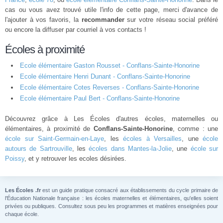
cas ou vous avez trouvé utile l'info de cette page, merci d'avance de
l'ajouter à vos favoris, la
recommander
sur votre réseau social préféré
ou encore la diffuser par courriel à vos contacts !
Écoles à proximité
Ecole élémentaire Gaston Rousset - Conflans-Sainte-Honorine
Ecole élémentaire Henri Dunant - Conflans-Sainte-Honorine
Ecole élémentaire Cotes Reverses - Conflans-Sainte-Honorine
Ecole élémentaire Paul Bert - Conflans-Sainte-Honorine
Découvrez grâce à Les Écoles d'autres écoles, maternelles ou
élémentaires, à proximité de
Conflans-Sainte-Honorine
, comme : une
école sur Saint-Germain-en-Laye
, les
écoles à Versailles
, une
école
autours de Sartrouville
, les
écoles dans Mantes-la-Jolie
, une
école sur
Poissy
, et y retrouver les ecoles désirées.
Les Écoles .fr
est un guide pratique consacré aux établissements du cycle primaire de
l'Éducation Nationale française : les écoles maternelles et élémentaires, qu'elles soient
privées ou publiques. Consultez sous peu les programmes et matières enseignées pour
chaque école.