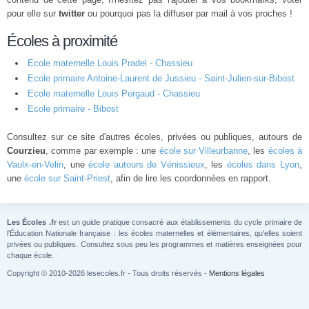
pour elle sur
twitter
ou pourquoi pas la diffuser par mail à vos proches !
Écoles à proximité
Ecole maternelle Louis Pradel - Chassieu
Ecole primaire Antoine-Laurent de Jussieu - Saint-Julien-sur-Bibost
Ecole maternelle Louis Pergaud - Chassieu
Ecole primaire - Bibost
Consultez sur ce site d'autres écoles, privées ou publiques, autours de
Courzieu
, comme par exemple : une
école sur Villeurbanne
, les
écoles à
Vaulx-en-Velin
, une
école autours de Vénissieux
, les
écoles dans Lyon
,
une
école sur Saint-Priest
, afin de lire les coordonnées en rapport.
Les Écoles .fr
est un guide pratique consacré aux établissements du cycle primaire de
l'Éducation Nationale française : les écoles maternelles et élémentaires, qu'elles soient
privées ou publiques. Consultez sous peu les programmes et matières enseignées pour
chaque école.
Copyright © 2010-2026 lesecoles.fr - Tous droits réservés -
Mentions légales