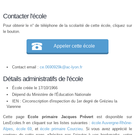
Contacter l'école
Pour obtenir le n° de téléphone de la scolarité de cette école, cliquez sur
le bouton.
Appeler cette école
Contact email :
ce.0690929k@ac-lyon.fr
Détails administratifs de l'école
École créée le 17/10/1966
Dépend du Ministère de l'Éducation Nationale
IEN : Circonscription d'inspection du 1er degré de Grézieu la
Varenne
Cette page
Ecole primaire Jacques Prévert
est disponible sur
LesEcoles.fr en cliquant sur les listes suivantes :
école Auvergne-Rhône-
Alpes
,
école 69
, et
école primaire Courzieu
. Si vous avez apprécié le
contenu de cette page, n'hésitez pas l'ajouter à vos bookmarks, voter