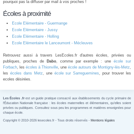
pourquoi pas la diffuser par mail à vos proches !
Écoles à proximité
Ecole Elémentaire - Guermange
Ecole Elémentaire - Jussy
Ecole Elémentaire - Holling
Ecole Elémentaire le Lanceumont - Mécleuves
Retrouvez aussi à travers LesEcoles.fr d'autres écoles, privées ou
publiques, proches de
Dabo
, comme par exemple : une
école sur
Forbach
, les
écoles à Thionville
, une
école autours de Montigny-lès-Metz
,
les
écoles dans Metz
, une
école sur Sarreguemines
, pour trouver les
ecoles désirées.
Les Écoles .fr
est un guide pratique consacré aux établissements du cycle primaire de
l'Éducation Nationale française : les écoles maternelles et élémentaires, qu'elles soient
privées ou publiques. Consultez sous peu les programmes et matières enseignées pour
chaque école.
Copyright © 2010-2026 lesecoles.fr - Tous droits réservés -
Mentions légales