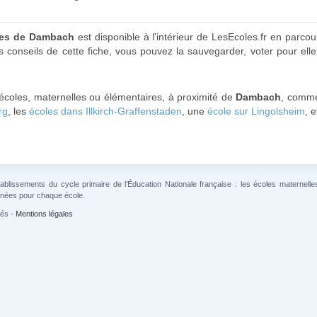
ires de Dambach
est disponible à l'intérieur de LesEcoles.fr en parcou
s conseils de cette fiche, vous pouvez la sauvegarder, voter pour el
 écoles, maternelles ou élémentaires, à proximité de
Dambach
, comm
rg
, les
écoles dans Illkirch-Graffenstaden
, une
école sur Lingolsheim
, 
lissements du cycle primaire de l'Éducation Nationale française : les écoles maternelles 
gnées pour chaque école.
vés -
Mentions légales