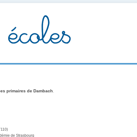
les primaires de Dambach
.
7110)
adémie de Strasbourg