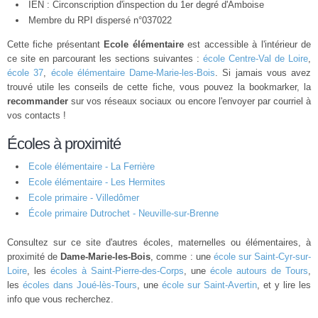
IEN : Circonscription d'inspection du 1er degré d'Amboise
Membre du
RPI
dispersé n°037022
Cette fiche présentant
Ecole élémentaire
est accessible à l'intérieur de
ce site en parcourant les sections suivantes :
école Centre-Val de Loire
,
école 37
,
école élémentaire Dame-Marie-les-Bois
. Si jamais vous avez
trouvé utile les conseils de cette fiche, vous pouvez la bookmarker, la
recommander
sur vos réseaux sociaux ou encore l'envoyer par courriel à
vos contacts !
Écoles à proximité
Ecole élémentaire - La Ferrière
Ecole élémentaire - Les Hermites
Ecole primaire - Villedômer
École primaire Dutrochet - Neuville-sur-Brenne
Consultez sur ce site d'autres écoles, maternelles ou élémentaires, à
proximité de
Dame-Marie-les-Bois
, comme : une
école sur Saint-Cyr-sur-
Loire
, les
écoles à Saint-Pierre-des-Corps
, une
école autours de Tours
,
les
écoles dans Joué-lès-Tours
, une
école sur Saint-Avertin
, et y lire les
info que vous recherchez.