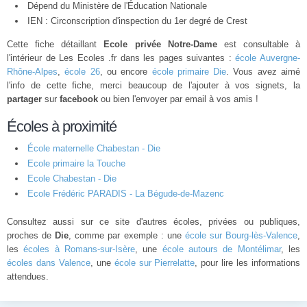
Dépend du Ministère de l'Éducation Nationale
IEN : Circonscription d'inspection du 1er degré de Crest
Cette fiche détaillant
Ecole privée Notre-Dame
est consultable à
l'intérieur de Les Ecoles .fr dans les pages suivantes :
école Auvergne-
Rhône-Alpes
,
école 26
, ou encore
école primaire Die
. Vous avez aimé
l'info de cette fiche, merci beaucoup de l'ajouter à vos signets, la
partager
sur
facebook
ou bien l'envoyer par email à vos amis !
Écoles à proximité
École maternelle Chabestan - Die
Ecole primaire la Touche
Ecole Chabestan - Die
Ecole Frédéric PARADIS - La Bégude-de-Mazenc
Consultez aussi sur ce site d'autres écoles, privées ou publiques,
proches de
Die
, comme par exemple : une
école sur Bourg-lès-Valence
,
les
écoles à Romans-sur-Isère
, une
école autours de Montélimar
, les
écoles dans Valence
, une
école sur Pierrelatte
, pour lire les informations
attendues.