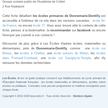
Groupe scolaire public de l'Académie de Créteil
2 Rue Radepont
Cette fiche détaillant
les écoles primaires de Donnemarie-Dontilly
est
accessible à l'intérieur de ce site dans les sections suivantes :
école Île-
de-France
, ou encore
école 77
. Vous avez trouvé utile le contenu de cette
fiche, pensez à la bookmarker, la
recommander
sur
facebook
ou encore
l'envoyer par courriel à vos contacts !
Découvrez de plus grâce à Les Écoles d'autres écoles, maternelles ou
élémentaires, près de
Donnemarie-Dontilly
, comme : une
école sur
Meaux
, les
écoles à Chelles
, une
école autours de Melun
, les
écoles
dans Pontault-Combault
, une
école sur Savigny-le-Temple
, afin d'y
retrouver les données recherchées.
Les Écoles .fr
est un guide pratique consacré aux établissements du cycle primaire de
l'Éducation Nationale française : les écoles maternelles et élémentaires, qu'elles soient
privées ou publiques. Consultez sous peu les programmes et matières enseignées pour
chaque école.
Copyright © 2010-2026 lesecoles.fr - Tous droits réservés -
Mentions légales