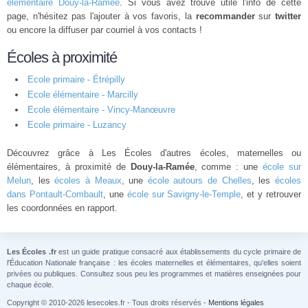
élémentaire Douy-la-Ramée
. Si vous avez trouvé utile l'info de cette
page, n'hésitez pas l'ajouter à vos favoris, la
recommander
sur
twitter
ou encore la diffuser par courriel à vos contacts !
Écoles à proximité
Ecole primaire - Étrépilly
Ecole élémentaire - Marcilly
Ecole élémentaire - Vincy-Manœuvre
Ecole primaire - Luzancy
Découvrez grâce à Les Écoles d'autres écoles, maternelles ou
élémentaires, à proximité de
Douy-la-Ramée
, comme : une
école sur
Melun
, les
écoles à Meaux
, une
école autours de Chelles
, les
écoles
dans Pontault-Combault
, une
école sur Savigny-le-Temple
, et y retrouver
les coordonnées en rapport.
Les Écoles .fr
est un guide pratique consacré aux établissements du cycle primaire de
l'Éducation Nationale française : les écoles maternelles et élémentaires, qu'elles soient
privées ou publiques. Consultez sous peu les programmes et matières enseignées pour
chaque école.
Copyright © 2010-2026 lesecoles.fr - Tous droits réservés -
Mentions légales