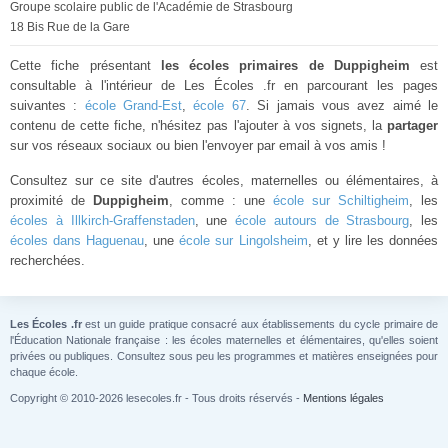
Groupe scolaire public de l'Académie de Strasbourg
18 Bis Rue de la Gare
Cette fiche présentant
les écoles primaires de Duppigheim
est
consultable à l'intérieur de Les Écoles .fr en parcourant les pages
suivantes :
école Grand-Est
,
école 67
. Si jamais vous avez aimé le
contenu de cette fiche, n'hésitez pas l'ajouter à vos signets, la
partager
sur vos réseaux sociaux ou bien l'envoyer par email à vos amis !
Consultez sur ce site d'autres écoles, maternelles ou élémentaires, à
proximité de
Duppigheim
, comme : une
école sur Schiltigheim
, les
écoles à Illkirch-Graffenstaden
, une
école autours de Strasbourg
, les
écoles dans Haguenau
, une
école sur Lingolsheim
, et y lire les données
recherchées.
Les Écoles .fr
est un guide pratique consacré aux établissements du cycle primaire de
l'Éducation Nationale française : les écoles maternelles et élémentaires, qu'elles soient
privées ou publiques. Consultez sous peu les programmes et matières enseignées pour
chaque école.
Copyright © 2010-2026 lesecoles.fr - Tous droits réservés -
Mentions légales