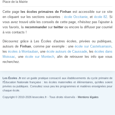
Place de la Mairie
Cette page
les écoles primaires de Finhan
est accessible sur ce site
en cliquant sur les sections suivantes :
école Occitanie
, et
école 82
. Si
vous avez trouvé utile les conseils de cette page, n'hésitez pas l'ajouter à
vos favoris, la
recommander
sur
twitter
ou encore la diffuser par courriel
à vos contacts !
Découvrez grâce à Les Écoles d'autres écoles, privées ou publiques,
autours de
Finhan
, comme par exemple : une
école sur Castelsarrasin
,
les
écoles à Montauban
, une
école autours de Caussade
, les
écoles dans
Moissac
, une
école sur Montech
, afin de retrouver les info que vous
recherchez.
Les Écoles .fr
est un guide pratique consacré aux établissements du cycle primaire de
l'Éducation Nationale française : les écoles maternelles et élémentaires, qu'elles soient
privées ou publiques. Consultez sous peu les programmes et matières enseignées pour
chaque école.
Copyright © 2010-2026 lesecoles.fr - Tous droits réservés -
Mentions légales