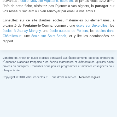
suivantes :
école Nouvelle-Aquitaine
,
école 86
. Si jamais vous avez aimé
l'info de cette fiche, n'hésitez pas l'ajouter à vos signets, la
partager
sur
vos réseaux sociaux ou bien l'envoyer par email à vos amis !
Consultez sur ce site d'autres écoles, maternelles ou élémentaires, à
proximité de
Fontaine-le-Comte
, comme : une
école sur Buxerolles
, les
écoles à Jaunay-Marigny
, une
école autours de Poitiers
, les
écoles dans
Châtellerault
, une
école sur Saint-Benoît
, et y lire les coordonnées en
rapport.
Les Écoles .fr
est un guide pratique consacré aux établissements du cycle primaire de
l'Éducation Nationale française : les écoles maternelles et élémentaires, qu'elles soient
privées ou publiques. Consultez sous peu les programmes et matières enseignées pour
chaque école.
Copyright © 2010-2026 lesecoles.fr - Tous droits réservés -
Mentions légales