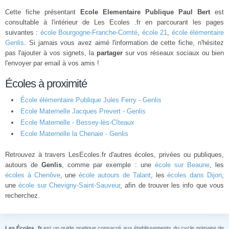
Cette fiche présentant
Ecole Elementaire Publique Paul Bert
est
consultable à l'intérieur de Les Ecoles .fr en parcourant les pages
suivantes :
école Bourgogne-Franche-Comté
,
école 21
,
école élémentaire
Genlis
. Si jamais vous avez aimé l'information de cette fiche, n'hésitez
pas l'ajouter à vos signets, la
partager
sur vos réseaux sociaux ou bien
l'envoyer par email à vos amis !
Écoles à proximité
École élémentaire Publique Jules Ferry - Genlis
Ecole Maternelle Jacques Prevert - Genlis
Ecole Maternelle - Bessey-lès-Cîteaux
Ecole Maternelle la Chenaie - Genlis
Retrouvez à travers LesEcoles.fr d'autres écoles, privées ou publiques,
autours de
Genlis
, comme par exemple : une
école sur Beaune
, les
écoles à Chenôve
, une
école autours de Talant
, les
écoles dans Dijon
,
une
école sur Chevigny-Saint-Sauveur
, afin de trouver les info que vous
recherchez.
Les Écoles .fr
est un guide pratique consacré aux établissements du cycle primaire de