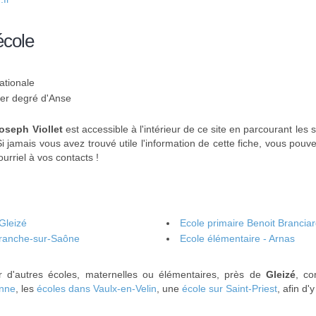
école
ationale
1er degré d'Anse
oseph Viollet
est accessible à l'intérieur de ce site en parcourant les 
Si jamais vous avez trouvé utile l'information de cette fiche, vous pou
urriel à vos contacts !
Gleizé
Ecole primaire Benoit Branciar
efranche-sur-Saône
Ecole élémentaire - Arnas
r d'autres écoles, maternelles ou élémentaires, près de
Gleizé
, c
anne
, les
écoles dans Vaulx-en-Velin
, une
école sur Saint-Priest
, afin d'