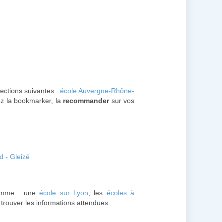
sections suivantes :
école Auvergne-Rhône-
vez la bookmarker, la
recommander
sur vos
d - Gleizé
omme : une
école sur Lyon
, les
écoles à
y trouver les informations attendues.