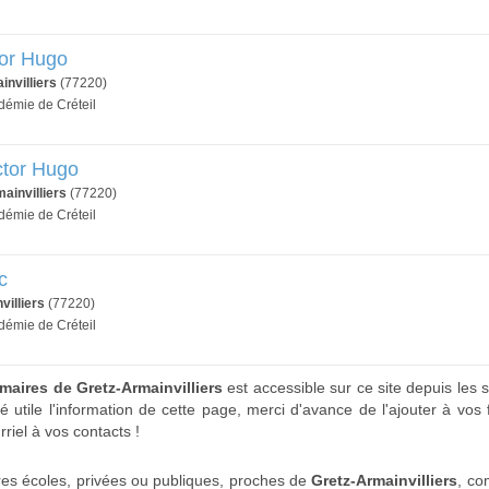
tor Hugo
invilliers
(77220)
démie de Créteil
ctor Hugo
ainvilliers
(77220)
démie de Créteil
c
villiers
(77220)
démie de Créteil
imaires de Gretz-Armainvilliers
est accessible sur ce site depuis les 
 utile l'information de cette page, merci d'avance de l'ajouter à vos 
rriel à vos contacts !
res écoles, privées ou publiques, proches de
Gretz-Armainvilliers
, c