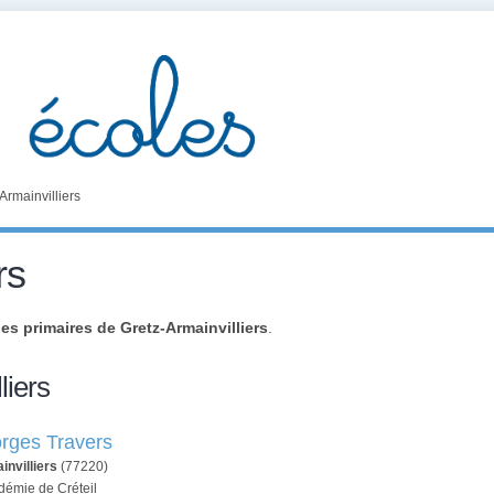
Armainvilliers
rs
es primaires de Gretz-Armainvilliers
.
liers
rges Travers
invilliers
(77220)
démie de Créteil