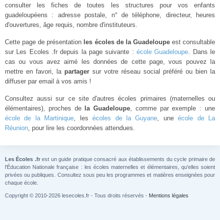
consulter les fiches de toutes les structures pour vos enfants
guadeloupéens : adresse postale, n° de téléphone, directeur, heures
d'ouvertures, âge requis, nombre d'instituteurs.
Cette page de présentation
les écoles de la Guadeloupe
est consultable
sur Les Ecoles .fr depuis la page suivante :
école Guadeloupe
. Dans le
cas ou vous avez aimé les données de cette page, vous pouvez la
mettre en favori, la
partager
sur votre réseau social préféré ou bien la
diffuser par email à vos amis !
Consultez aussi sur ce site d'autres écoles primaires (maternelles ou
élémentaires), proches de
la Guadeloupe
, comme par exemple : une
école de la Martinique
, les
écoles de la Guyane
, une
école de La
Réunion
, pour lire les coordonnées attendues.
Les Écoles .fr
est un guide pratique consacré aux établissements du cycle primaire de
l'Éducation Nationale française : les écoles maternelles et élémentaires, qu'elles soient
privées ou publiques. Consultez sous peu les programmes et matières enseignées pour
chaque école.
Copyright © 2010-2026 lesecoles.fr - Tous droits réservés -
Mentions légales