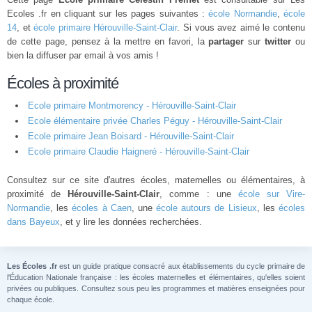
Ecoles .fr en cliquant sur les pages suivantes :
école Normandie
,
école
14
, et
école primaire Hérouville-Saint-Clair
. Si vous avez aimé le contenu
de cette page, pensez à la mettre en favori, la
partager
sur
twitter
ou
bien la diffuser par email à vos amis !
Écoles à proximité
Ecole primaire Montmorency - Hérouville-Saint-Clair
Ecole élémentaire privée Charles Péguy - Hérouville-Saint-Clair
Ecole primaire Jean Boisard - Hérouville-Saint-Clair
Ecole primaire Claudie Haigneré - Hérouville-Saint-Clair
Consultez sur ce site d'autres écoles, maternelles ou élémentaires, à
proximité de
Hérouville-Saint-Clair
, comme : une
école sur Vire-
Normandie
, les
écoles à Caen
, une
école autours de Lisieux
, les
écoles
dans Bayeux
, et y lire les données recherchées.
Les Écoles .fr
est un guide pratique consacré aux établissements du cycle primaire de
l'Éducation Nationale française : les écoles maternelles et élémentaires, qu'elles soient
privées ou publiques. Consultez sous peu les programmes et matières enseignées pour
chaque école.