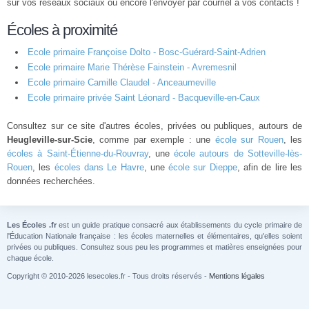
sur vos réseaux sociaux ou encore l'envoyer par courriel à vos contacts !
Écoles à proximité
Ecole primaire Françoise Dolto - Bosc-Guérard-Saint-Adrien
Ecole primaire Marie Thérèse Fainstein - Avremesnil
Ecole primaire Camille Claudel - Anceaumeville
Ecole primaire privée Saint Léonard - Bacqueville-en-Caux
Consultez sur ce site d'autres écoles, privées ou publiques, autours de
Heugleville-sur-Scie
, comme par exemple : une
école sur Rouen
, les
écoles à Saint-Étienne-du-Rouvray
, une
école autours de Sotteville-lès-
Rouen
, les
écoles dans Le Havre
, une
école sur Dieppe
, afin de lire les
données recherchées.
Les Écoles .fr
est un guide pratique consacré aux établissements du cycle primaire de
l'Éducation Nationale française : les écoles maternelles et élémentaires, qu'elles soient
privées ou publiques. Consultez sous peu les programmes et matières enseignées pour
chaque école.
Copyright © 2010-2026 lesecoles.fr - Tous droits réservés -
Mentions légales