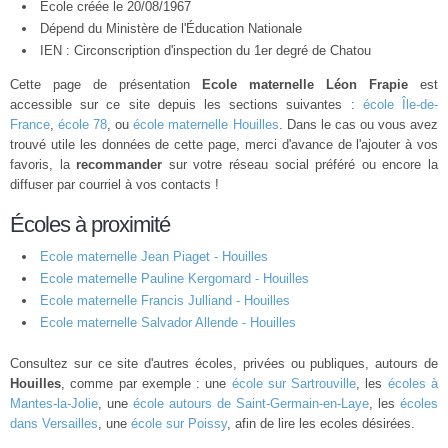
École créée le 20/08/1967
Dépend du Ministère de l'Éducation Nationale
IEN : Circonscription d'inspection du 1er degré de Chatou
Cette page de présentation
Ecole maternelle Léon Frapie
est
accessible sur ce site depuis les sections suivantes :
école Île-de-
France
,
école 78
, ou
école maternelle Houilles
. Dans le cas ou vous avez
trouvé utile les données de cette page, merci d'avance de l'ajouter à vos
favoris, la
recommander
sur votre réseau social préféré ou encore la
diffuser par courriel à vos contacts !
Écoles à proximité
Ecole maternelle Jean Piaget - Houilles
Ecole maternelle Pauline Kergomard - Houilles
Ecole maternelle Francis Julliand - Houilles
Ecole maternelle Salvador Allende - Houilles
Consultez sur ce site d'autres écoles, privées ou publiques, autours de
Houilles
, comme par exemple : une
école sur Sartrouville
, les
écoles à
Mantes-la-Jolie
, une
école autours de Saint-Germain-en-Laye
, les
écoles
dans Versailles
, une
école sur Poissy
, afin de lire les ecoles désirées.